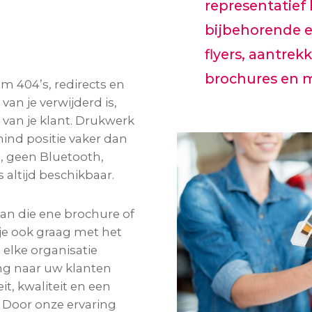
representatief
bijbehorende 
flyers, aantrekk
brochures en 
m 404’s, redirects en
van je verwijderd is,
r van je klant. Drukwerk
ind positie vaker dan
, geen Bluetooth,
 altijd beschikbaar.
n die ene brochure of
je ook graag met het
 elke organisatie
ing naar uw klanten
it, kwaliteit en een
k. Door onze ervaring