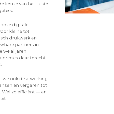
de keuze van het juiste
gebied.
onze digitale
voor kleine tot
tisch drukwerk en
uwbare partners in —
e we al jaren
precies daar terecht
.
en we ook de afwerking
stansen en vergaren tot
. Wel zo efficiënt — en
eit.