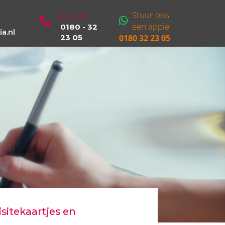
Stuur ons
Bel ons
een appie
0180 - 32
a.nl
23 05
0180 32 23 05
isitekaartjes en