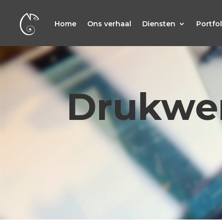
Home
Ons verhaal
Diensten
Portfol
Video
Player
Drukwe