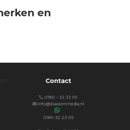
merken en
en:
Contact
0180 – 32 23 05
info@baasimmedia.nl
0180 32 23 05