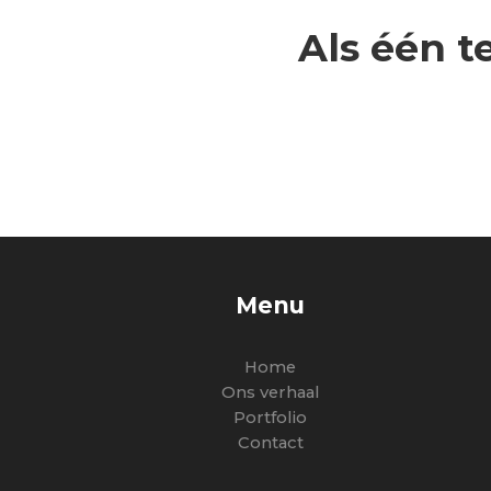
Als één 
Menu
Home
Ons verhaal
Portfolio
Contact