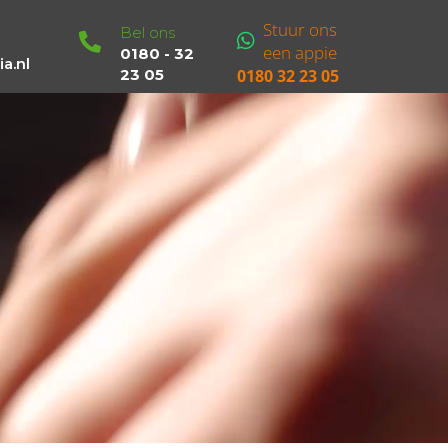
Stuur ons
Bel ons
een appie
0180 - 32
a.nl
23 05
0180 32 23 05