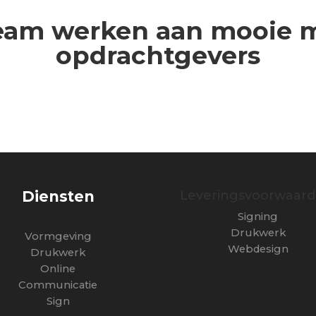
team werken aan mooie 
opdrachtgevers
Diensten
Leveringsvoorwaard
Signing
Drukwerk
Vormgeving
Webdesign
Drukwerk
Online
Communicatie
Sign